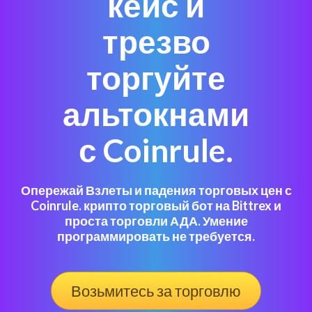
кейс и
трезво
торгуйте
альтокнами
с Coinrule.
Опережай Взлеты и падения торговых цен с
Coinrule. крипто торговый бот на Bittrex и
проста торговли АДА. Умение
программировать не требуется.
Возьмитесь за торговлю