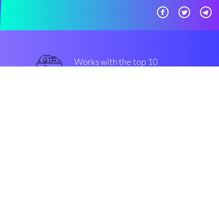
Works with the top 10
军用级别 交易所
优越的
Security & Encryption
“Coinrule是一个聪明的 机器，它
允许加密货币交易员能够构建交易
程序，而无需编写任何代码。”
Simon