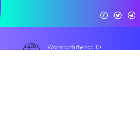
Works with the top 10
Huobi
avanzato
Security & Encryption
“Vorrei aver scoperto questo
sistema di trading automatici
prima!”
Marco