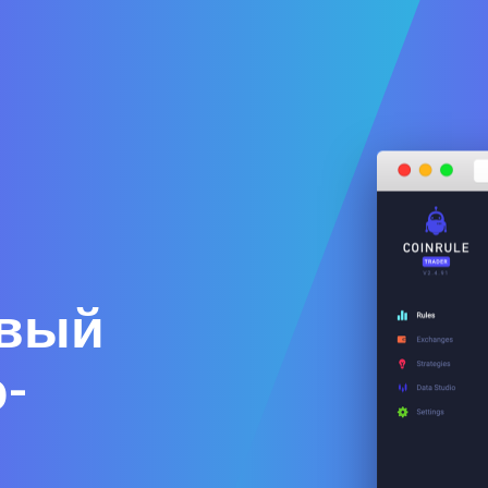
овый
о-