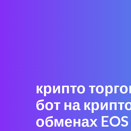
крипто торг
бот на крипт
обменах EOS