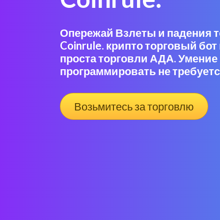
Опережай Взлеты и падения т
Coinrule. крипто торговый бот 
проста торговли АДА. Умение
программировать не требуетс
Возьмитесь за торговлю