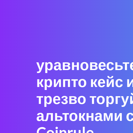
уравновесьт
крипто кейс 
трезво торгу
альтокнами 
Coinrule.