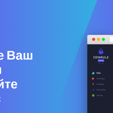
е Ваш
и
йте
с