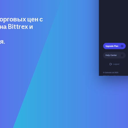
орговых цен с
на Bittrex и
я.