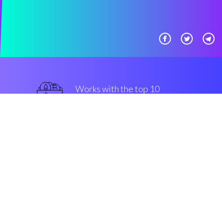
Works with the top 10
军用级别 交易所
最好的
Security & Encryption
“Coinrule是一个最好的 工具，它
使加密货币交易员能够构建交易工
具，而无需编写任何代码。”
Laszlo