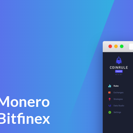
u Monero
Bitfinex