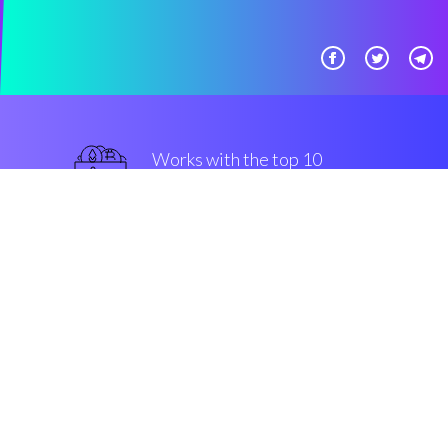
Works with the top 10
Coinbase Pro
intelligente
Security & Encryption
“Coinrule è un ambiente avanzato
che consente di scambiare su
criptovalute e fare trading su
ONT senza dover scrivere una
sola riga di codice.”
Marco