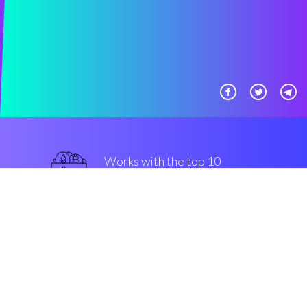
Works with the top 10
Kraken
sicuro
Security & Encryption
“Grande, un trading automatico
semplice, per tutti i clienti di
crypto monete.”