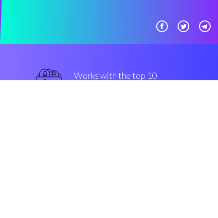
Works with the top 10
#VALUE!
avanzato
Security & Encryption
“Fantastico essere in grado di
definire un trading system da
solo.”
Pietro