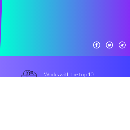
Works with the top 10
Bitmex
sicuro
Security & Encryption
“Con Coinrule puoi fare trading su
BNB su #VALUE! anche quando